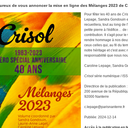
eureux de vous annoncer la mise en ligne des Mélanges 2023 de C
Pour fêter les 40 ans de
Cris
Lepage, Sandra Gondouin et 
recueillera, tout au long de
petite pierre à l'édifice… d
contribution. Il s'agit pour 
rendre hommage à nos deux 
ceux·celles qui, au fil du te
notre héritage et c'est avec
responsabilité que nous nous
Caroline Lepage, Sandra G
Crisol
série numérique / IS
Directrice de la publication
200 avenue de la Républiq
92000 Nanterre
c.lepage@parisnanterre.fr
Publiée: 2024-12-14
Accès à la publication en l