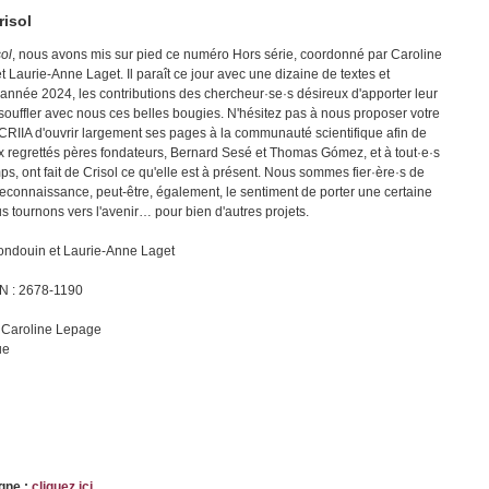
risol
ol
, nous avons mis sur pied ce numéro Hors série, coordonné par Caroline
Laurie-Anne Laget. Il paraît ce jour avec une dizaine de textes et
 l'année 2024, les contributions des chercheur·se·s désireux d'apporter leur
e souffler avec nous ces belles bougies. N'hésitez pas à nous proposer votre
le CRIIA d'ouvrir largement ses pages à la communauté scientifique afin de
regrettés pères fondateurs, Bernard Sesé et Thomas Gómez, et à tout·e·s
mps, ont fait de Crisol ce qu'elle est à présent. Nous sommes fier·ère·s de
 reconnaissance, peut-être, également, le sentiment de porter une certaine
 tournons vers l'avenir… pour bien d'autres projets.
ondouin et Laurie-Anne Laget
SN : 2678-1190
 : Caroline Lepage
ue
igne :
cliquez ici