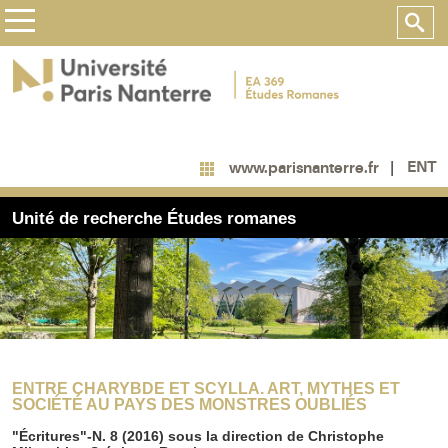
ENT
www.parisnanterre.fr
Unité de recherche Études romanes
ENTRE CHARYBDE ET SCYLLA. ART, MYTHES ET
SOCIÉTÉ AU PAYS DES MONSTRES OUBLIÉS
"Écritures"-N. 8 (2016) sous la direction de Christophe