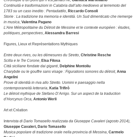
Chronique d’un pont qui n’est jamais n
é,
Gianluca Martelliano
Continuità e trasformazioni in Calabria dall’alto medioevo al terremoto del
1783 su un caso inedito : Pentadatt
ilo
,
Riccardo Consoli
Storie : La tradizione tra memoria e identità. Un Sud dimenticato che riemerge
in musica
,
Valentina Pagano
L’Aire Métropolitaine du Détroit de Messine et le contexte européen : études,
politiques, perspectives
,
Alessandra Barresi
Figures, Lieux et Représentations Mythiques
Entre deux rives, ou les démesures du Stretto
,
Christine Resche
Scilla e le Tre Corone
,
Elsa Filosa
Città siciliane fondate dai giganti
,
Delphine Montoliu
Charybde ou le gouffre sans visage : Figurations sonores du détroi
t,
Anna
Angelini
Prove di identità in riva allo Stretto. Uomini e paesaggio nella
contemporaneità letteraria
,
Katia Trifirò
Le détroit mythique de Stefano D’Arrigo. Sur un aspect de la traduction
d’Horcynus Orca,
Antonio Werli
Art et Création
I
ntervista di Dario Tomasello realizzata da Giuseppe Cavaleri (agosto 2014),
Giuseppe Cavaleri, Dario Tomasello
Musica popolare di tradizione orale nella provincia di Messina
,
Carmelo