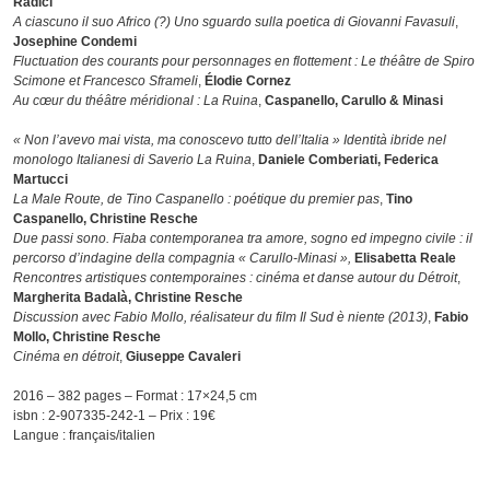
Radici
A ciascuno il suo Africo (?) Uno sguardo sulla poetica di Giovanni Favasu
li
,
Josephine Condemi
Fluctuation des courants pour personnages en flottement : Le théâtre de Spiro
Scimone et Francesco Sframeli
,
Élodie Cornez
Au cœur du théâtre méridional : La Ruina
,
Caspanello, Carullo & Minasi
« Non l’avevo mai vista, ma conoscevo tutto dell’Italia » Identità ibride nel
monologo Italianesi di Saverio La Ruina
,
Daniele Comberiati, Federica
Martucci
La Male Route, de Tino Caspanello : poétique du premier pas
,
Tino
Caspanello, Christine Resche
Due passi sono. Fiaba contemporanea tra amore, sogno ed impegno civile : il
percorso d’indagine della compagnia « Carullo-Minasi »,
Elisabetta Reale
Rencontres artistiques contemporaines : cinéma et danse autour du Détroit
,
Margherita Badalà, Christine Resche
Discussion avec Fabio Mollo, réalisateur du film Il Sud è niente (2013)
,
Fabio
Mollo, Christine Resche
Cinéma en détroit
,
Giuseppe Cavaleri
2016 – 382 pages – Format : 17×24,5 cm
isbn : 2-907335-242-1 – Prix : 19€
Langue : français/italien